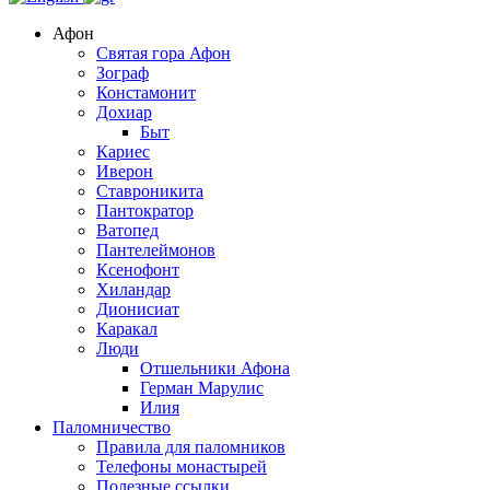
Афон
Святая гора Афон
Зограф
Констамонит
Дохиар
Быт
Кариес
Иверон
Ставроникита
Пантократор
Ватопед
Пантелеймонов
Ксенофонт
Хиландар
Дионисиат
Каракал
Люди
Отшельники Афона
Герман Марулис
Илия
Паломничество
Правила для паломников
Телефоны монастырей
Полезные ссылки