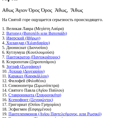
Аθως Άγιον Όρος Όρος Άθως, Ἄθως
На Святой горе ощущается серьезность происходящего.
1. Великая Лавра (Μεγίστη Λαύρα)
2.
Ватопед (Βατοπέδι или Βατοπαίδι)
3.
Иверский (Ιβήρων)
4.
Хиландар (Χιλανδαρίου)
5. Дионисиат (Διονυσίου)
6. Кутлумуш (Κουτλουμούσι)
7.
Пантократор (Παντοκράτορος)
8. Ксиропотам (Ξηροποτάμου)
9.
Зограф (Ζωγράφου)
10.
Дохиар (Δοχειαρίου)
11.
Каракал (Καρακάλλου)
12. Филофей (Φιλοθέου)
13. Симонопетра (Σιμωνόπετρα)
14. Святого Павла (Αγίου Παύλου)
15.
Ставроникита (Σταυρονικήτα)
16.
Ксенофонт (Ξενοφώντος)
17. Григориат (Οσίου Γρηγορίου)
18. Эсфигмен (Εσφιγμένου)
19.
Пантелеимонов (Αγίου Παντελεήμονος, или Ρωσικό)